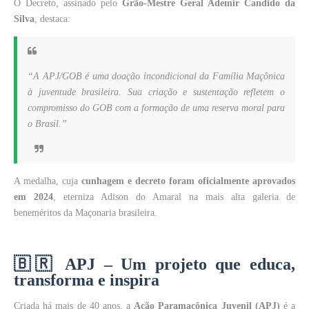
O Decreto, assinado pelo
Grão-Mestre Geral Ademir Candido da
Silva
, destaca:
“A APJ/GOB é uma doação incondicional da Família Maçônica
à juventude brasileira. Sua criação e sustentação refletem o
compromisso do GOB com a formação de uma reserva moral para
o Brasil.”
A medalha, cuja
cunhagem e decreto foram oficialmente aprovados
em 2024
, eterniza Adison do Amaral na mais alta galeria de
beneméritos da Maçonaria brasileira.
🇧🇷
APJ – Um projeto que educa,
transforma e inspira
Criada há mais de 40 anos, a
Ação Paramaçônica Juvenil (APJ)
é a