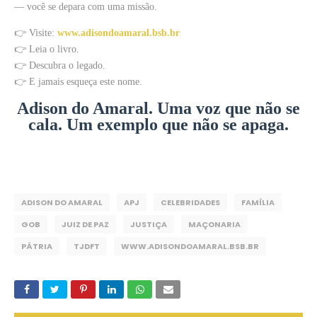
— você se depara com uma missão.
👉 Visite:
www.adisondoamaral.bsb.br
👉 Leia o livro.
👉 Descubra o legado.
👉 E jamais esqueça este nome.
Adison do Amaral. Uma voz que não se
cala. Um exemplo que não se apaga.
ADISON DO AMARAL
APJ
CELEBRIDADES
FAMÍLIA
GOB
JUIZ DE PAZ
JUSTIÇA
MAÇONARIA
PÁTRIA
TJDFT
WWW.ADISONDOAMARAL.BSB.BR