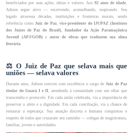
beneficiados por suas ações, ideias e valores. Aos
92 anos de idade
,
Adison segue ativo — escrevendo, aconselhando, inspirando. Seu
legado atravessa décadas, instituições e fronteiras morais, sendo
referência como
Juiz de Paz
,
vice-presidente do IJUPAZ (Instituto
dos Juízes de Paz do Brasil)
,
fundador da Ação Paramaçônica
Juvenil (APJ/GOB)
e
autor de obras que traduzem sua alma
literária
.
⚖️
O Juiz de Paz que selava mais que
uniões — selava valores
Durante anos, Adison exerceu com excelência o cargo de
Juiz de Paz
titular do Guará I e II
, atendendo à comunidade com um olhar que
transcendia o protocolo. Em cada união celebrada, via a importância de
preservar o afeto e a dignidade. Em cada conciliação, via a chance de
restaurar a esperança. Sua atuação discreta e humana conquistou o
respeito de todos que cruzaram seu caminho — colegas de magistratura,
famílias, jovens e autoridades.