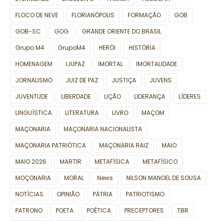
FLOCO DE NEVE
FLORIANÓPOLIS
FORMAÇÃO
GOB
GOB-SC
GOG
GRANDE ORIENTE DO BRASIL
Grupo M4
GrupoM4
HERÓI
HISTÓRIA
HOMENAGEM
IJUPAZ
IMORTAL
IMORTALIDADE
JORNALISMO
JUIZ DE PAZ
JUSTIÇA
JUVENS
JUVENTUDE
LIBERDADE
LIÇÃO
LIDERANÇA
LÍDERES
LINGUÍSTICA
LITERATURA
LIVRO
MAÇOM
MAÇONARIA
MAÇONARIA NACIONALISTA
MAÇONARIA PATRIÓTICA
MAÇONARIA RAIZ
MAIO
MAIO 2026
MARTIR
METAFÍSICA
METAFÍSICO
MOÇONARIA
MORAL
News
NILSON MANOEL DE SOUSA
NOTÍCIAS
OPINIÃO
PÁTRIA
PATRIOTISMO
PATRONO
POETA
POÉTICA
PRECEPTORES
TBR