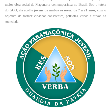
maior obra social da Maçonaria contemporânea no Brasil. Sob a tutela
do GOB, ela acolhe
jovens de ambos os sexos, de 7 a 21 anos
, com o
objetivo de formar cidadãos conscientes, patriotas, éticos e ativos na
sociedade.