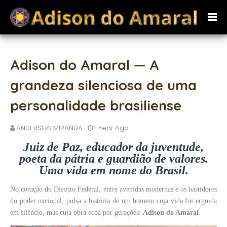
Adison do Amaral — A
grandeza silenciosa de uma
personalidade brasiliense
ANDERSON MIRANDA
1 Year Ago
Juiz de Paz, educador da juventude,
poeta da pátria e guardião de valores.
Uma vida em nome do Brasil.
No coração do Distrito Federal, entre avenidas modernas e os bastidores
do poder nacional, pulsa a história de um homem cuja vida foi erguida
em silêncio, mas cuja obra ecoa por gerações:
Adison do Amaral
.