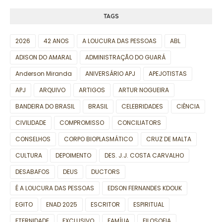
TAGS
2026
42 ANOS
A LOUCURA DAS PESSOAS
ABL
ADISON DO AMARAL
ADMINISTRAÇÃO DO GUARÁ
Anderson Miranda
ANIVERSÁRIO APJ
APEJOTISTAS
APJ
ARQUIVO
ARTIGOS
ARTUR NOGUEIRA
BANDEIRA DO BRASIL
BRASIL
CELEBRIDADES
CIÊNCIA
CIVILIDADE
COMPROMISSO
CONCILIATORS
CONSELHOS
CORPO BIOPLASMÁTICO
CRUZ DE MALTA
CULTURA
DEPOIMENTO
DES. J.J. COSTA CARVALHO
DESABAFOS
DEUS
DUCTORS
É A LOUCURA DAS PESSOAS
EDSON FERNANDES KDOUK
EGITO
ENAD 2025
ESCRITOR
ESPIRITUAL
ETERNIDADE
EXCLUSIVO
FAMÍLIA
FILOSOFIA